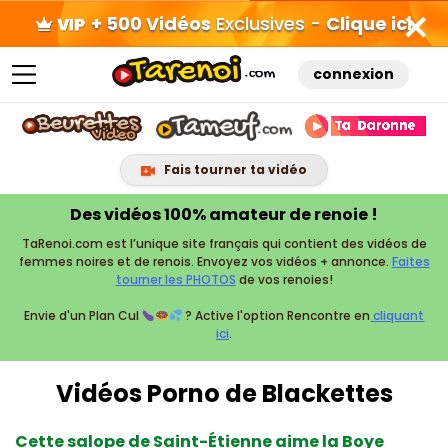
+ 500 Vidéos
Exclusives -
Clique ici
connexion
Fais tourner ta vidéo
Skip
Des vidéos 100% amateur de renoie !
to
TaRenoi.com est l’unique site français qui contient des vidéos de
content
femmes noires et de renois. Envoyez vos vidéos + annonce.
Faites
tourner les PHOTOS
de vos renoies!
Envie d'un Plan Cul
? Active l'option Rencontre en
cliquant
ici
.
Vidéos Porno de Blackettes
Cette salope de Saint-Étienne aime la Boye