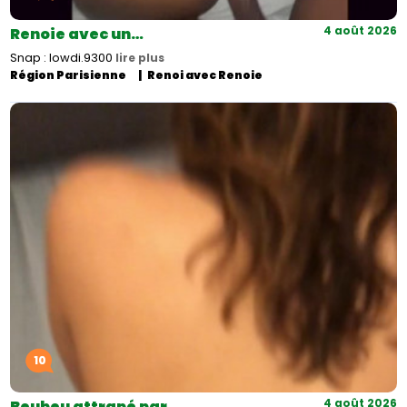
4 août 2026
Renoie avec un…
Snap : lowdi.9300
lire plus
Région Parisienne
Renoi avec Renoie
10
4 août 2026
Beubeu attrapé par…