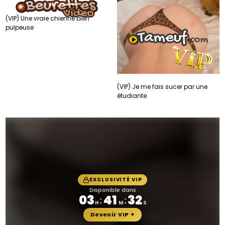
(VIP) Une vraie chienne bien
pulpeuse
(VIP) Je me fais sucer par une
étudiante
EXCLUSIVITÉ VIP
Disponible dans
03
41
29
:
:
H
M
S
Devenir VIP ✦