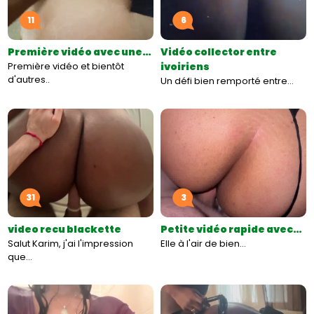
11
6
Première vidéo avec une…
Vidéo collector entre
Première vidéo et bientôt
ivoiriens
d'autres..
Un défi bien remporté entre…
31
3
video recu blackette
Petite vidéo rapide avec…
Salut Karim, j'ai l'impression
Elle à l'air de bien…
que…