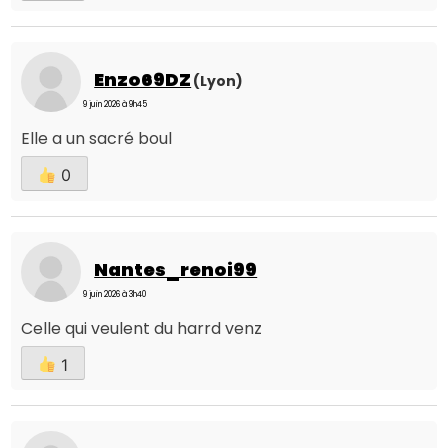
Enzo69DZ
(Lyon)
9 juin 2026 à 9h45
Elle a un sacré boul
0
Nantes_renoi99
9 juin 2026 à 3h40
Celle qui veulent du harrd venz
1