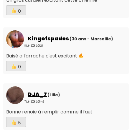
Un gros cul bien excitant cette chienne
0
Kingofspades
(30 ans - Marseille)
8 juin 2026 à 2h23
Baisé a l'arrache c'est excitant
0
DJA_7
(Lille)
7 juin 2026 à 21h42
Bonne renoie à remplir comme il faut
5