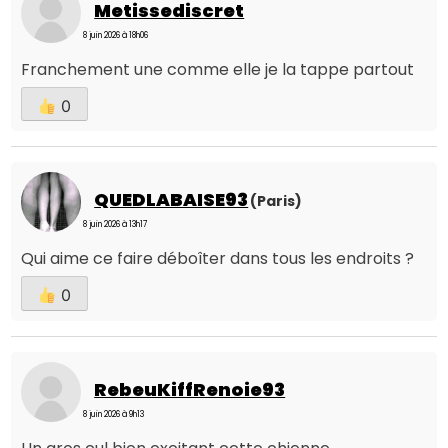
Metissediscret
8 juin 2026 à 18h06
Franchement une comme elle je la tappe partout
0
QUEDLABAISE93
(Paris)
8 juin 2026 à 13h17
Qui aime ce faire déboîter dans tous les endroits ?
0
RebeuKiffRenoie93
8 juin 2026 à 9h13