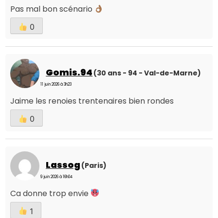
Pas mal bon scénario
0
Gomis.94
(30 ans - 94 - Val-de-Marne)
11 juin 2026 à 3h23
Jaime les renoies trentenaires bien rondes
0
Lassog
(Paris)
9 juin 2026 à 16h04
Ca donne trop envie
1