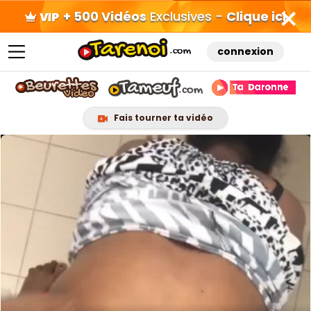
+ 500 Vidéos
Exclusives -
Clique ici
connexion
Fais tourner ta vidéo
Skip
to
content