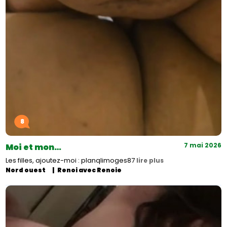
8
7 mai 2026
Moi et mon…
Les filles, ajoutez-moi : planqlimoges87
lire plus
Nord ouest
Renoi avec Renoie