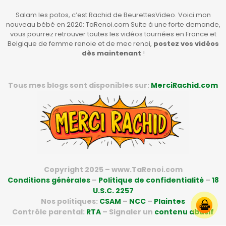
Salam les potos, c’est Rachid de BeurettesVideo. Voici mon
nouveau bébé en 2020: TaRenoi.com Suite à une forte demande,
vous pourrez retrouver toutes les vidéos tournées en France et
Belgique de femme renoie et de mec renoi,
postez vos vidéos
dès maintenant
!
Tous mes blogs sont disponibles sur:
MerciRachid.com
Copyright 2025 – www.TaRenoi.com
Conditions générales
–
Politique de confidentialité
–
18
U.S.C. 2257
Nos politiques:
CSAM
–
NCC
–
Plaintes
Contrôle parental:
RTA
– Signaler un
contenu abusif