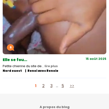
6
15 août 2025
Elle se fou…
Petite chienne du site de…
lire plus
Nord ouest
Renoi avec Renoie
Pagination
1
2
3
…
5
>>
des
publications
A propos du blog