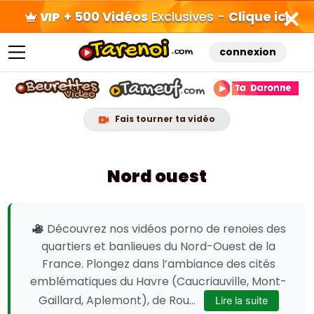
+ 500 Vidéos
Exclusives -
Clique ici
connexion
Fais tourner ta vidéo
Skip
to
Nord ouest
content
Découvrez nos vidéos porno de renoies des
quartiers et banlieues du Nord-Ouest de la
France. Plongez dans l’ambiance des cités
emblématiques du Havre (Caucriauville, Mont-
Gaillard, Aplemont), de Rou...
Lire la suite