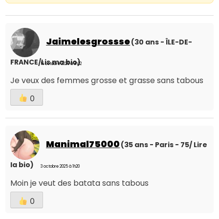
Jaimelesgrossse
(30 ans - ÎLE-DE-
FRANCE/Lis ma bio)
16 octobre 2025 à 3h32
Je veux des femmes grosse et grasse sans tabous
0
Manimal75000
(35 ans - Paris - 75/ Lire
la bio)
3 octobre 2025 à 1h20
Moin je veut des batata sans tabous
0