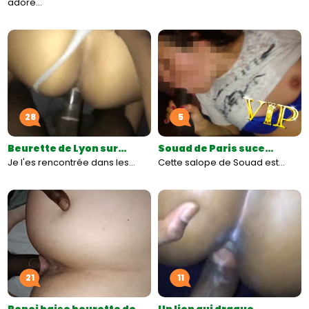
adore…
28
5
Beurette de Lyon sur…
Souad de Paris suce…
Je l'es rencontrée dans les…
Cette salope de Souad est…
21
11