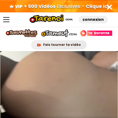
+ 500 Vidéos
Exclusives -
Clique ici
connexion
Fais tourner ta vidéo
Skip
to
content