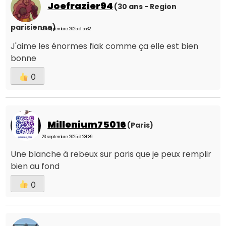
Joefrazier94
(30 ans - Region
parisienne)
29 septembre 2025 à 5h32
J'aime les énormes fiak comme ça elle est bien
bonne
0
Millenium75016
(Paris)
23 septembre 2025 à 23h39
Une blanche à rebeux sur paris que je peux remplir
bien au fond
0