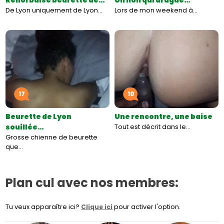
Renoi baise beurette de…
Un lion qui drague…
De Lyon uniquement de Lyon…
Lors de mon weekend à…
17
10
Beurette de Lyon
Une rencontre, une baise
souillée…
Tout est décrit dans le…
Grosse chienne de beurette
que…
Plan cul avec nos membres:
Tu veux apparaître ici?
pour activer l'option.
Clique ici