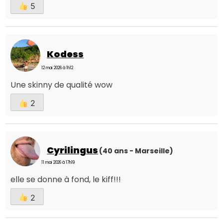
5
Kodess
12 mai 2026 à 1h12
Une skinny de qualité wow
2
Cyrilingus
(40 ans - Marseille)
11 mai 2026 à 17h19
elle se donne à fond, le kiff!!!
2