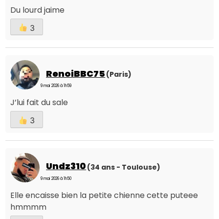
Du lourd jaime
3
RenoiBBC75
(Paris)
9 mai 2026 à 1h59
J’lui fait du sale
3
Undz310
(34 ans - Toulouse)
9 mai 2026 à 1h50
Elle encaisse bien la petite chienne cette puteee
hmmmm