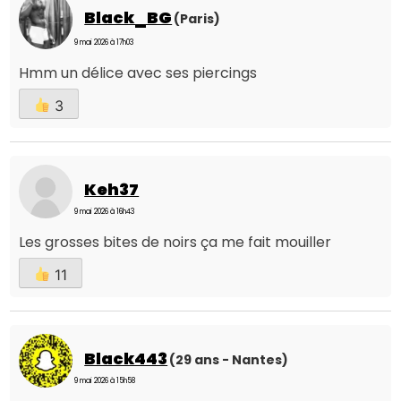
Black_BG
(Paris)
9 mai 2026 à 17h03
Hmm un délice avec ses piercings
3
Keh37
9 mai 2026 à 16h43
Les grosses bites de noirs ça me fait mouiller
11
Black443
(29 ans - Nantes)
9 mai 2026 à 15h58