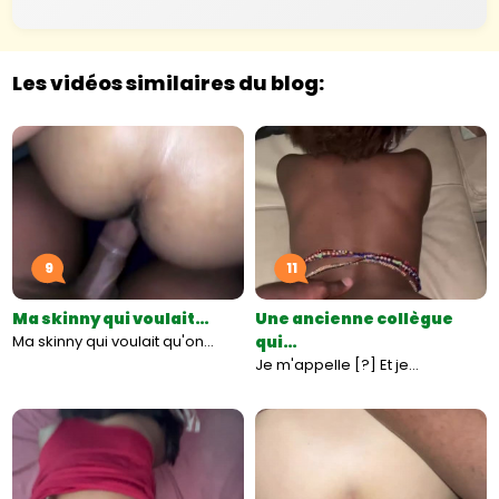
Les vidéos similaires du blog:
9
11
Ma skinny qui voulait…
Une ancienne collègue
Ma skinny qui voulait qu'on…
qui…
Je m'appelle [?] Et je…