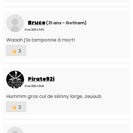
Bruce
(31 ans - Gotham)
9 mai 2026 à 7h55
Waaah j’la tamponne à mort!
3
Pirate92i
9 mai 2026 à 5h46
Hummm gros cul de skinny large...zeuuub
3