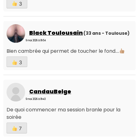
3
Black Toulousain
(33 ans - Toulouse)
9 mai 2026 à 0h54
Bien cambrée qui permet de toucher le fond….
3
CandauBelge
9 mai 2026 à 0h43
De quoi commencer ma session branle pour la
soirée
7