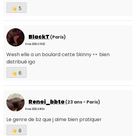
5
BlackT
(Paris)
9 mai 2026 à 11h32
Wesh elle a un boulard cette Skinny
bien
distribué igo
6
Renoi_bbto
(23 ans - Paris)
9 mai 2026 à 9h34
Le genre de bz que j aime bien pratiquer
6