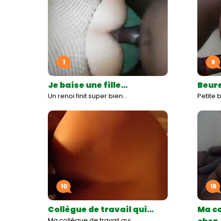
1
9
Je baise une fille…
Beure
Un renoi finit super bien…
Petite 
10
15
Collègue de travail qui…
Ma co
Ma collègue de travail qui…