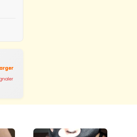
harger
ignaler