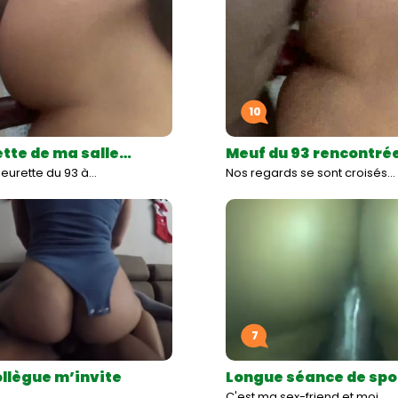
10
tte de ma salle…
Meuf du 93 rencontré
beurette du 93 à…
Nos regards se sont croisés…
7
llègue m’invite
Longue séance de spo
C'est ma sex-friend et moi…