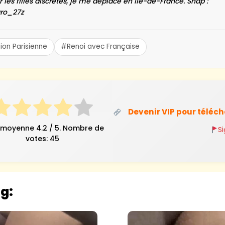
r les filles discrètes, je me déplace en Île-de-France. Snap :
aro_27z
on Parisienne
#Renoi avec Française
Devenir VIP pour téléc
 moyenne
4.2
/ 5. Nombre de
S
votes:
45
og: