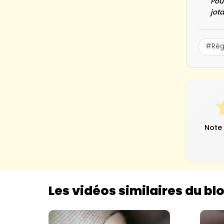
Pou
jot
#Régi
Note
Les vidéos similaires du bl