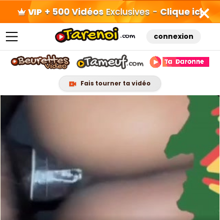
+ 500 Vidéos
Exclusives -
Clique ici
connexion
Fais tourner ta vidéo
Skip
to
content