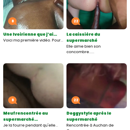
8
22
Une Ivoirienne que j’ai…
La caissière du
Voici ma première vidéo. Pour…
supermarché
Elle aime bien son
concombre...…
8
22
Meuf rencontrée au
Doggystyle après le
supermarché…
supermarché
Je la fourre pendant qu'elle…
Rencontrée à Auchan de