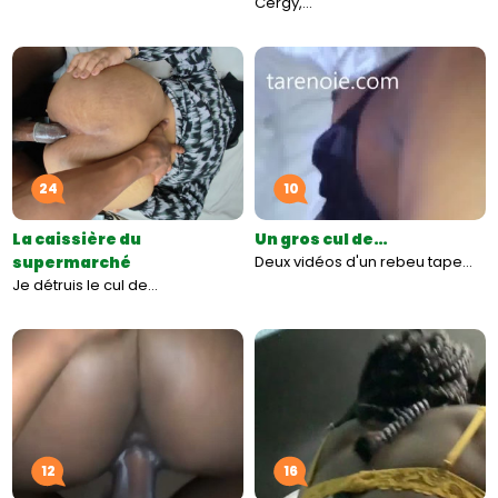
Cergy,…
24
10
La caissière du
Un gros cul de…
supermarché
Deux vidéos d'un rebeu tape…
Je détruis le cul de…
12
16