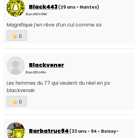
Black443
(29 ans - Nantes)
29 juin 2023 à 10h03
Magnifique j’en rêve d’un cul comme sa
0
Blackvener
28 juin 2023 à 6h14
Les femmes du 77 qui veulent du réel en pv
blackvenair
0
Barbatruc94
(33 ans - 94 - Boissy-