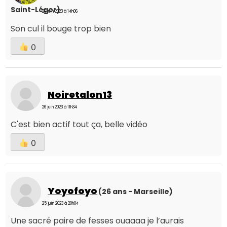
Saint-Léger)
26 juin 2023 à 14h06
Son cul il bouge trop bien
0
Noiretalon13
26 juin 2023 à 11h34
C'est bien actif tout ça, belle vidéo
0
Yoyofoyo
(26 ans - Marseille)
25 juin 2023 à 20h04
Une sacré paire de fesses ouaaaa je l’aurais