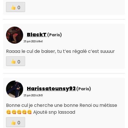
0
BlackT
(Paris)
25 juin 2023 à 6h41
Raaaa le cul de baiser, tu t’es régalé c’est suuuur
0
Harissatounsy93
(Paris)
25 juin 2023 à 2h51
Bonne cul je cherche une bonne Renoi ou métisse
Ajouté snp lassoad
0