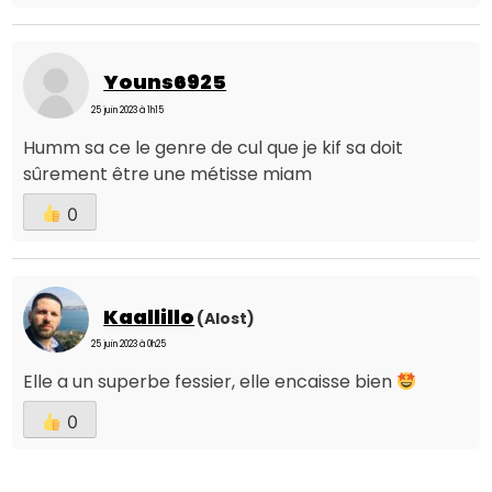
Youns6925
25 juin 2023 à 1h15
Humm sa ce le genre de cul que je kif sa doit
sûrement être une métisse miam
0
Kaallillo
(Alost)
25 juin 2023 à 0h25
Elle a un superbe fessier, elle encaisse bien
0