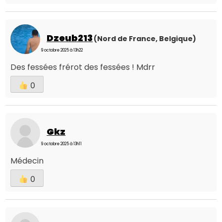
Dzeub213
(Nord de France, Belgique)
9 octobre 2025 à 13h22
Des fessées frérot des fessées ! Mdrr
0
Gkz
9 octobre 2025 à 13h11
Médecin
0