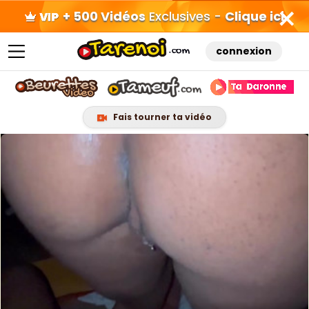
+ 500 Vidéos
Exclusives -
Clique ici
connexion
Fais tourner ta vidéo
Skip
to
content