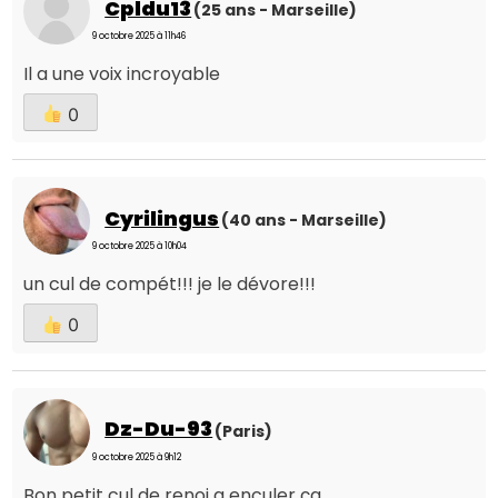
Cpldu13
(25 ans - Marseille)
9 octobre 2025 à 11h46
Il a une voix incroyable
0
Cyrilingus
(40 ans - Marseille)
9 octobre 2025 à 10h04
un cul de compét!!! je le dévore!!!
0
Dz-Du-93
(Paris)
9 octobre 2025 à 9h12
Bon petit cul de renoi a enculer ça