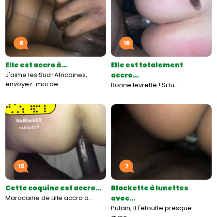
8
18
Elle est accro à…
Elle est totalement
J'aime les Sud-Africaines,
accro…
envoyez-moi de…
Bonne levrette ! Si tu…
10
7
Cette coquine est accro…
Blackette à lunettes
Marocaine de Lille accro à…
avec…
Putain, il l'étouffe presque