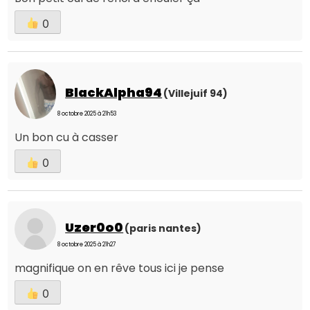
0
BlackAlpha94
(Villejuif 94)
8 octobre 2025 à 21h53
Un bon cu à casser
0
Uzer0o0
(paris nantes)
8 octobre 2025 à 21h27
magnifique on en rêve tous ici je pense
0