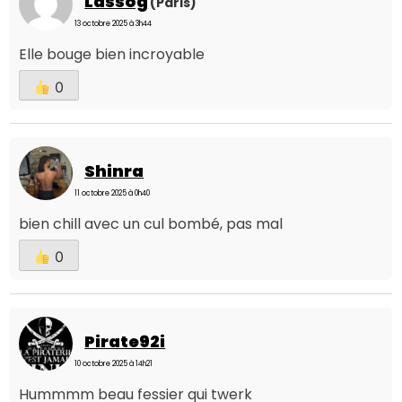
Lassog
(Paris)
13 octobre 2025 à 3h44
Elle bouge bien incroyable
0
Shinra
11 octobre 2025 à 0h40
bien chill avec un cul bombé, pas mal
0
Pirate92i
10 octobre 2025 à 14h21
Hummmm beau fessier qui twerk