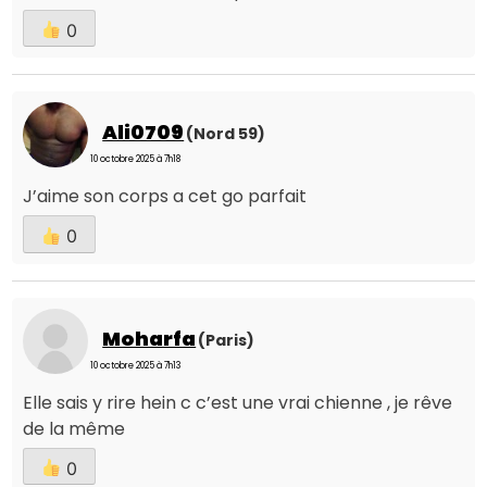
0
Ali0709
(Nord 59)
10 octobre 2025 à 7h18
J’aime son corps a cet go parfait
0
Moharfa
(Paris)
10 octobre 2025 à 7h13
Elle sais y rire hein c c’est une vrai chienne , je rêve
de la même
0