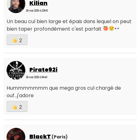
Kilian
26 mai 2026 à 23h16
Un beau cul bien large et épais dans lequel on peut
bien taper profondément c'est parfait
2
Pirate92i
26 mai 2026 à 9h40
Hummmmmmm que mega gros cul chargé de
ouf...j'adore
2
BlackT
(Paris)