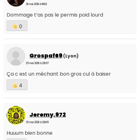
26 mai 2026 à 9h02
Dommage t’as pas le permis poid lourd
0
Grospaf69
(Lyon)
25 mai 2026 à 22h57
Ça c est un méchant bon gros cul à baiser
4
Jeremy.972
25 mai 2026 à 22h05
Huuum bien bonne