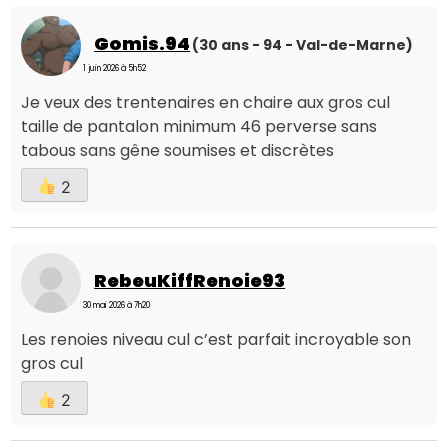
Gomis.94
(30 ans - 94 - Val-de-Marne)
1 juin 2026 à 5h52
Je veux des trentenaires en chaire aux gros cul
taille de pantalon minimum 46 perverse sans
tabous sans gêne soumises et discrètes
2
RebeuKiffRenoie93
30 mai 2026 à 7h20
Les renoies niveau cul c’est parfait incroyable son
gros cul
2