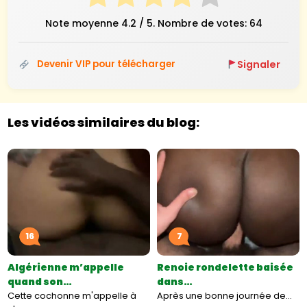
Note moyenne
4.2
/ 5. Nombre de votes:
64
Signaler
Devenir VIP pour télécharger
Les vidéos similaires du blog:
16
7
Algérienne m’appelle
Renoie rondelette baisée
quand son…
dans…
Cette cochonne m'appelle à
Après une bonne journée de…