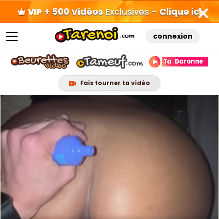
+ 500 Vidéos
Exclusives -
Clique ici
connexion
Fais tourner ta vidéo
Skip
to
content