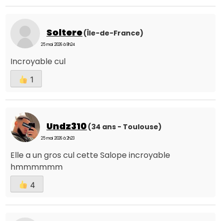
Soltere
(Île-de-France)
25 mai 2026 à 8h24
Incroyable cul
1
Undz310
(34 ans - Toulouse)
25 mai 2026 à 2h23
Elle a un gros cul cette Salope incroyable
hmmmmmm
4