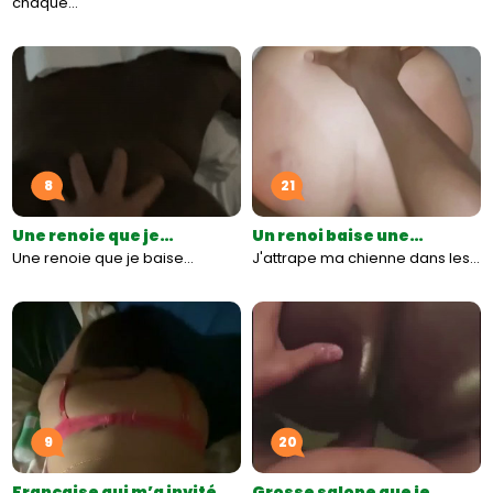
chaque…
8
21
Une renoie que je…
Un renoi baise une…
Une renoie que je baise…
J'attrape ma chienne dans les…
9
20
Française qui m’a invité…
Grosse salope que je…