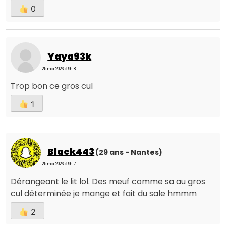
0
Yaya93k
25 mai 2026 à 9h18
Trop bon ce gros cul
1
Black443
(29 ans - Nantes)
25 mai 2026 à 9h17
Dérangeant le lit lol. Des meuf comme sa au gros
cul déterminée je mange et fait du sale hmmm
2