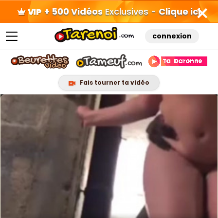
+ 500 Vidéos
Exclusives -
Clique ici
connexion
Fais tourner ta vidéo
Skip
to
content