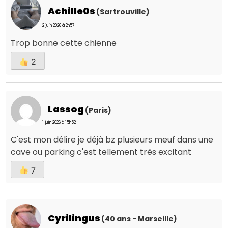
Achille0s
(Sartrouville)
2 juin 2026 à 2h57
Trop bonne cette chienne
2
Lassog
(Paris)
1 juin 2026 à 15h52
C'est mon délire je déjà bz plusieurs meuf dans une
cave ou parking c'est tellement très excitant
7
Cyrilingus
(40 ans - Marseille)