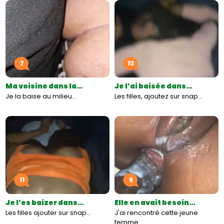
7
13
Ma voisine dans la…
Je l’ai baisée dans…
Je la baise au milieu…
Les filles, ajoutez sur snap…
11
9
Je l’es baizer dans…
Elle en avait besoin…
Les filles ajouter sur snap…
J'ai rencontré cette jeune
femme…