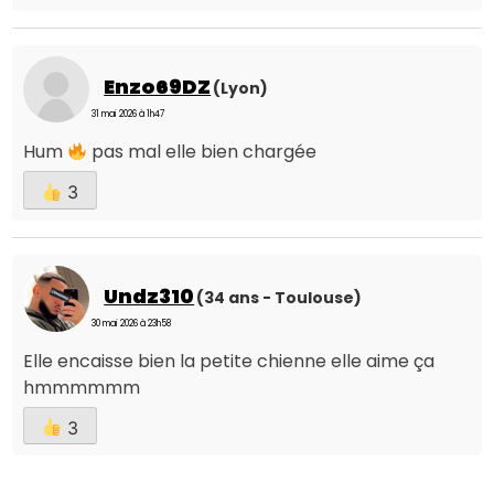
Enzo69DZ
(Lyon)
31 mai 2026 à 1h47
Hum
pas mal elle bien chargée
3
Undz310
(34 ans - Toulouse)
30 mai 2026 à 23h58
Elle encaisse bien la petite chienne elle aime ça
hmmmmmm
3