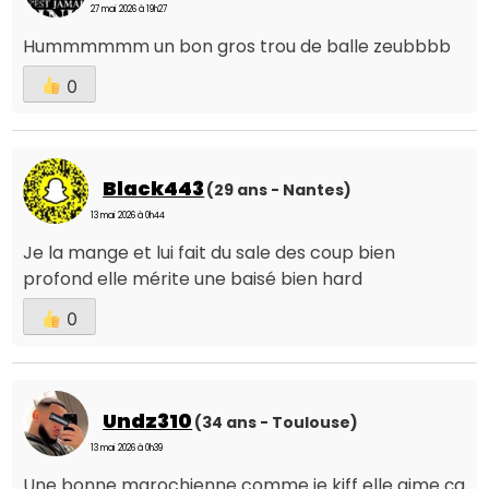
27 mai 2026 à 19h27
Hummmmmm un bon gros trou de balle zeubbbb
0
Black443
(29 ans - Nantes)
13 mai 2026 à 0h44
Je la mange et lui fait du sale des coup bien
profond elle mérite une baisé bien hard
0
Undz310
(34 ans - Toulouse)
13 mai 2026 à 0h39
Une bonne marochienne comme je kiff elle aime ça