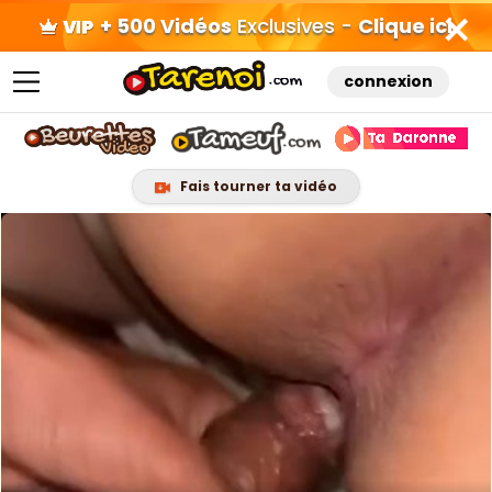
+ 500 Vidéos
Exclusives -
Clique ici
connexion
Fais tourner ta vidéo
Skip
to
content