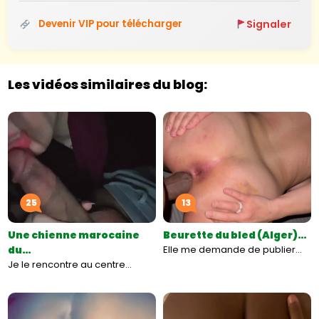
Signaler
Devenir VIP pour télécharger
Les vidéos similaires du blog:
25
13
Une chienne marocaine
Beurette du bled (Alger)…
du…
Elle me demande de publier…
Je le rencontre au centre…