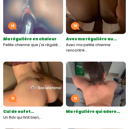
13
16
Ma régulière en chaleur
Avec ma régulière au…
Petite chienne que j'ai régalé…
Avec ma petite chienne
rencontré…
11
11
Cul de ouf et…
Ma régulière qui adore…
Un Rdv qui finit bien,…