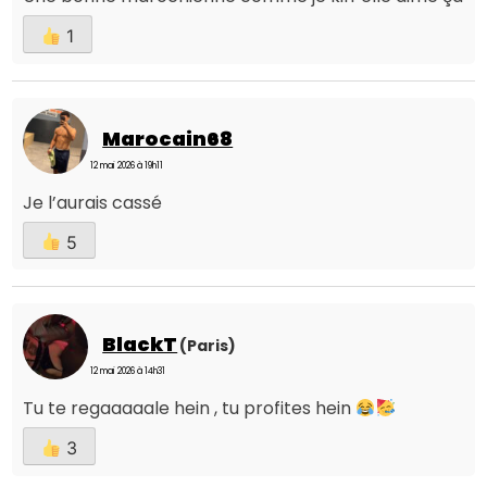
1
Marocain68
12 mai 2026 à 19h11
Je l’aurais cassé
5
BlackT
(Paris)
12 mai 2026 à 14h31
Tu te regaaaaale hein , tu profites hein
3