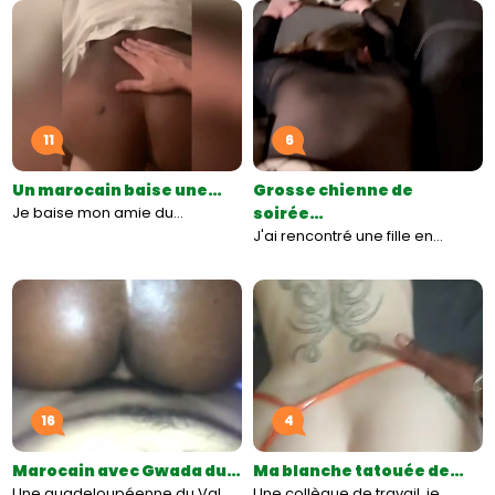
11
6
Un marocain baise une…
Grosse chienne de
Je baise mon amie du…
soirée…
J'ai rencontré une fille en…
16
4
Marocain avec Gwada du…
Ma blanche tatouée de…
Une guadeloupéenne du Val
Une collègue de travail, je…