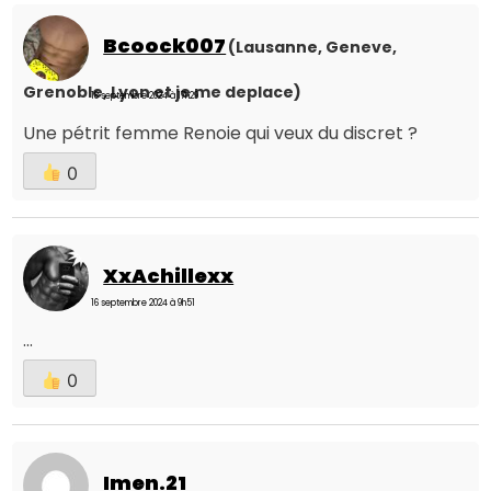
Bcoock007
(Lausanne, Geneve,
Grenoble, Lyon et je me deplace)
18 septembre 2024 à 17h29
Une pétrit femme Renoie qui veux du discret ?
0
XxAchillexx
16 septembre 2024 à 9h51
...
0
Imen.21