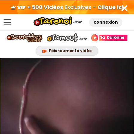
+ 500 Vidéos
Exclusives -
Clique ici
connexion
Fais tourner ta vidéo
Skip
to
content