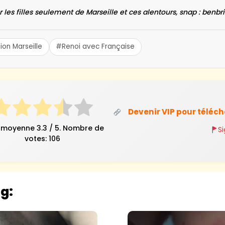
r les filles seulement de Marseille et ces alentours, snap : benbri
on Marseille
#Renoi avec Française
Devenir VIP pour téléc
 moyenne
3.3
/ 5. Nombre de
S
votes:
106
og: