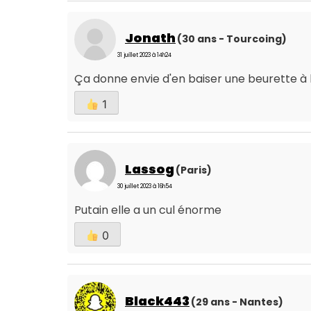
Jonath
(30 ans - Tourcoing)
31 juillet 2023 à 14h24
Ça donne envie d'en baiser une beurette à kh
1
Lassog
(Paris)
30 juillet 2023 à 16h54
Putain elle a un cul énorme
0
Black443
(29 ans - Nantes)