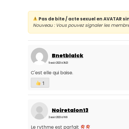
Pas de bite / acte sexuel en AVATAR si
Nouveau : Vous pouvez signaler les membres 
Bnetblalck
9 août 2023 à 3h23
C'est elle qui baise.
1
Noiretalon13
2 août 2023 à 1h19
Le rythme est parfait