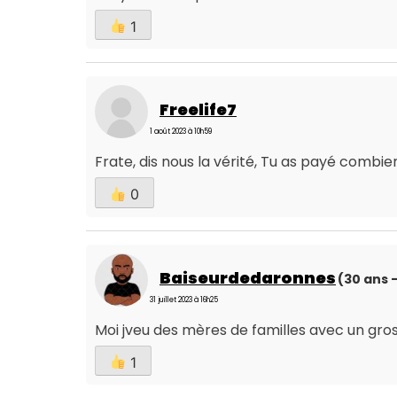
1
Freelife7
1 août 2023 à 10h59
Frate, dis nous la vérité, Tu as payé combi
0
Baiseurdedaronnes
(30 ans -
31 juillet 2023 à 16h25
Moi jveu des mères de familles avec un gros
1