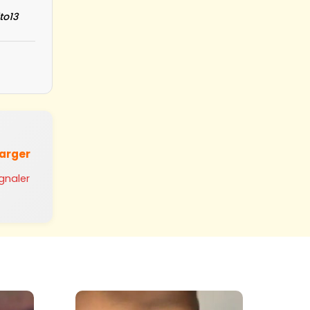
to13
harger
ignaler