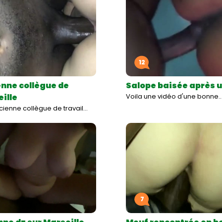
12
nne collègue de
Salope baisée après 
ille
Voila une vidéo d'une bonne
ienne collègue de travail…
7