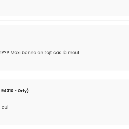
en??? Maxi bonne en tojt cas là meuf
 94310 - Orly)
 cul