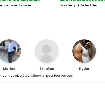
ne dz sur Marseille
Meuf rencontrée en b
se avec une daronne…
Blanche qui kiffe les bites…
Marloo
Bknallan
Elydar
encontres discrètes.
pour tous les voir!
Clique ici