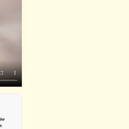
rée
e.