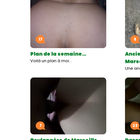
17
5
Plan de la semaine…
Ancie
Voilà un plan à moi…
Marse
Une anc
7
23