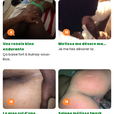
6
16
Une renoie bien
Metisse me dévore ma…
endurante
Je me fais dévorer la…
Ça baise fort à Aulnay-sous-
Bois..
18
15
Le gros cul d’une…
Salope métisse twerk