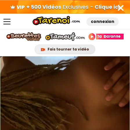
+ 500 Vidéos
Exclusives -
Clique ici
connexion
Fais tourner ta vidéo
Skip
to
content