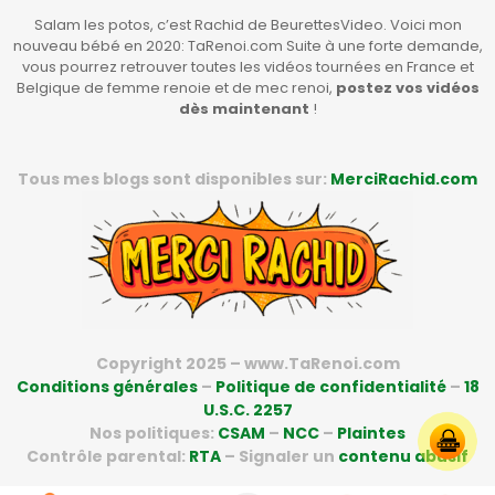
Salam les potos, c’est Rachid de BeurettesVideo. Voici mon
nouveau bébé en 2020: TaRenoi.com Suite à une forte demande,
vous pourrez retrouver toutes les vidéos tournées en France et
Belgique de femme renoie et de mec renoi,
postez vos vidéos
dès maintenant
!
Tous mes blogs sont disponibles sur:
MerciRachid.com
Copyright 2025 – www.TaRenoi.com
Conditions générales
–
Politique de confidentialité
–
18
U.S.C. 2257
Nos politiques:
CSAM
–
NCC
–
Plaintes
Contrôle parental:
RTA
– Signaler un
contenu abusif