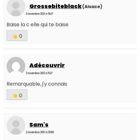
Grossebiteblack
(Alsace)
3 novembre 2021 à 5h37
Baise la c elle qui te baise
0
Adécouvrir
3 novembre 2021 à 1h27
Remarquable, j'y connais
0
Sam's
2 novembre 2021 à 12h09