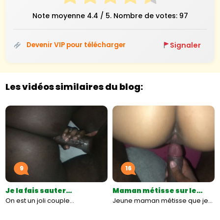
Note moyenne
4.4
/ 5. Nombre de votes:
97
Signaler
Devenir VIP pour télécharger
Les vidéos similaires du blog:
9
16
Je la fais sauter…
Maman métisse sur le…
On est un joli couple…
Jeune maman métisse que je…