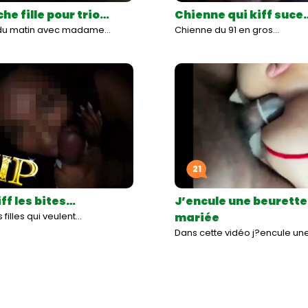
he fille pour trio…
Chienne qui kiff suce
 du matin avec madame…
Chienne du 91 en gros…
21
iff les bites…
J’encule une beurette
 filles qui veulent…
mariée
Dans cette vidéo j?encule un