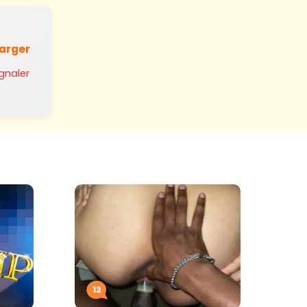
harger
ignaler
12