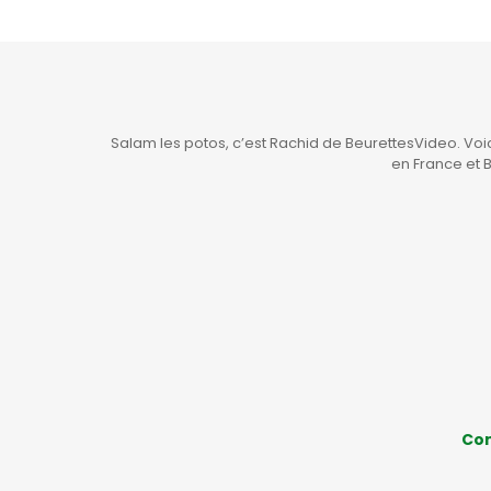
Salam les potos, c’est Rachid de BeurettesVideo. Vo
en France et 
Con