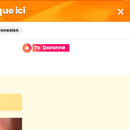
que ici
onnexion