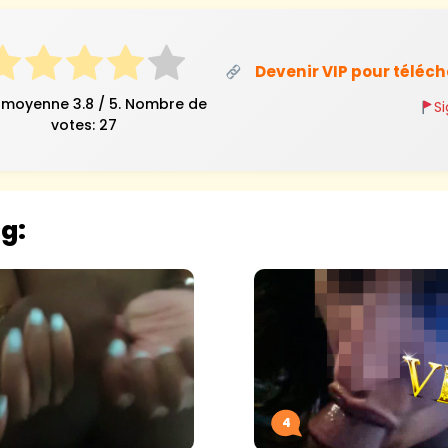
Devenir VIP pour téléc
 moyenne
3.8
/ 5. Nombre de
S
votes:
27
og:
4