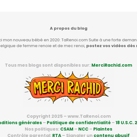
A propos du blog
ici mon nouveau bébé en 2020: TaRenoi.com Suite à une forte demand
Belgique de femme renoie et de mec renoi,
postez vos vidéos dès
Tous mes blogs sont disponibles sur:
MerciRachid.com
Copyright 2025 – www.TaRenoi.com
ditions générales
–
Politique de confidentialité
–
18 U.S.C. 
Nos politiques:
CSAM
–
NCC
–
Plaintes
Contrôle parental:
RTA
– Signaler un
contenu abusif