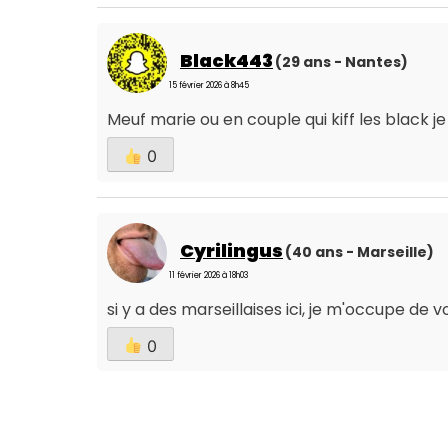
Black443
(29 ans - Nantes)
15 février 2026 à 8h45
Meuf marie ou en couple qui kiff les black j
0
Cyrilingus
(40 ans - Marseille)
11 février 2026 à 18h03
si y a des marseillaises ici, je m'occupe de vou
0