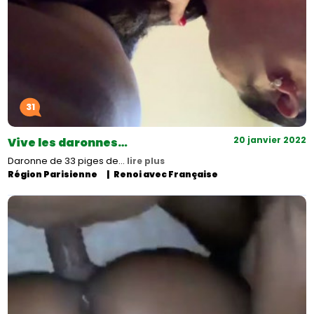
31
20 janvier 2022
Vive les daronnes…
Daronne de 33 piges de…
lire plus
Région Parisienne
Renoi avec Française