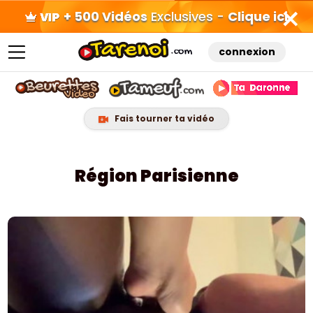
+ 500 Vidéos
Exclusives -
Clique ici
connexion
Fais tourner ta vidéo
Skip
to
Région Parisienne
content