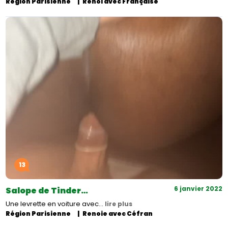
Région Parisienne
Renoi avec Française
13
6 janvier 2022
Salope de Tinder…
Une levrette en voiture avec…
lire plus
Région Parisienne
Renoie avec Céfran