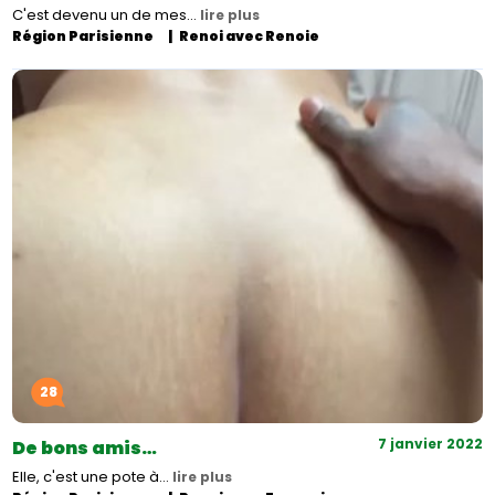
C'est devenu un de mes…
lire plus
Région Parisienne
Renoi avec Renoie
28
7 janvier 2022
De bons amis…
Elle, c'est une pote à…
lire plus