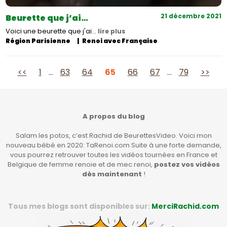
21 décembre 2021
Beurette que j’ai…
Voici une beurette que j'ai…
lire plus
Région Parisienne
Renoi avec Française
Pagination
<<
1
…
63
64
65
66
67
…
79
>>
des
publications
A propos du blog
Salam les potos, c’est Rachid de BeurettesVideo. Voici mon
nouveau bébé en 2020: TaRenoi.com Suite à une forte demande,
vous pourrez retrouver toutes les vidéos tournées en France et
Belgique de femme renoie et de mec renoi,
postez vos vidéos
dès maintenant
!
Tous mes blogs sont disponibles sur:
MerciRachid.com