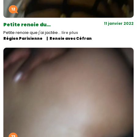
12
11 janvier 2022
Petite renoie du…
Petite renoie que j'ai jactée…
lire plus
Région Parisienne
Renoie avec Céfran
13