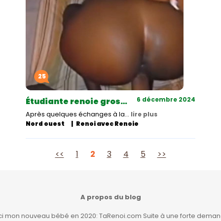
25
6 décembre 2024
Étudiante renoie gros…
Après quelques échanges à la…
lire plus
Nord ouest
Renoi avec Renoie
<<
1
2
3
4
5
>>
A propos du blog
ici mon nouveau bébé en 2020: TaRenoi.com Suite à une forte demand