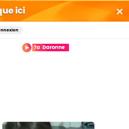
que ici
onnexion