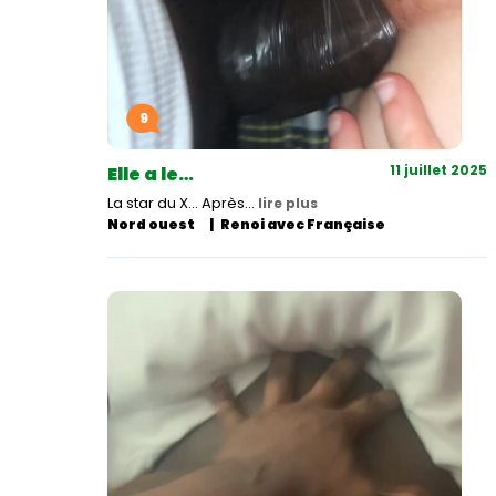
9
11 juillet 2025
Elle a le…
La star du X... Après…
lire plus
Nord ouest
Renoi avec Française