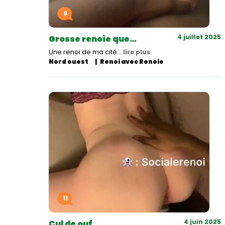
9
4 juillet 2025
Grosse renoie que…
Une renoi de ma cité…
lire plus
Nord ouest
Renoi avec Renoie
11
4 juin 2025
Cul de ouf…