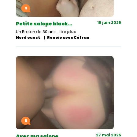
9
15 juin 2025
Petite salope black…
Un Breton de 30 ans…
lire plus
Nord ouest
Renoie avec Céfran
5
27 mai 2025
Avec ma salope…