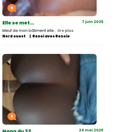
6
7 juin 2025
Elle se met…
Meuf de mon bâtiment elle…
lire plus
Nord ouest
Renoi avec Renoie
9
24 mai 2025
Nana du 33…