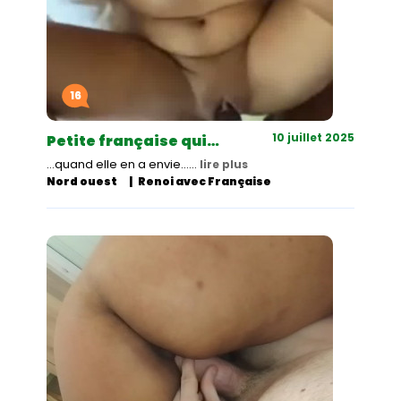
16
10 juillet 2025
Petite française qui…
...quand elle en a envie...…
lire plus
Nord ouest
Renoi avec Française