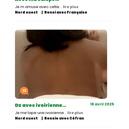
Je m amuse avec cette…
lire plus
Nord ouest
Renoi avec Française
13
18 avril 2025
Dz avec ivoirienne…
Je me tape une ivoirienne…
lire plus
Nord ouest
Renoie avec Céfran