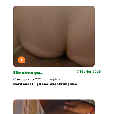
9
7 février 2025
Elle aime ça…
C'est qui ma **** ?…
lire plus
Nord ouest
Renoi avec Française