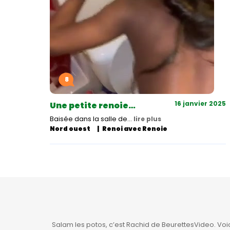
8
16 janvier 2025
Une petite renoie…
Baisée dans la salle de…
lire plus
Nord ouest
Renoi avec Renoie
Pagination
des
publications
Salam les potos, c’est Rachid de BeurettesVideo. Vo