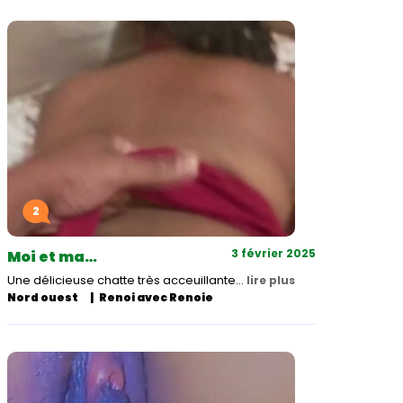
2
3 février 2025
Moi et ma…
Une délicieuse chatte très acceuillante...
lire plus
Nord ouest
Renoi avec Renoie