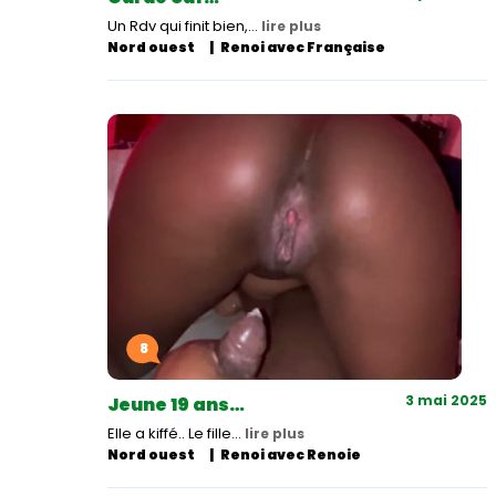
Un Rdv qui finit bien,…
lire plus
Nord ouest
Renoi avec Française
8
3 mai 2025
Jeune 19 ans…
Elle a kiffé.. Le fille…
lire plus
Nord ouest
Renoi avec Renoie