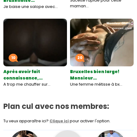
Bruxelloise…
Sucette rapide pour cette
maman…
Je baise une salope avec…
10
20
Après avoir fait
Bruxelles bien large!
connaissance,…
Monsieur…
A trop me chauffer sur…
Une femme métisse à bx…
Plan cul avec nos membres:
Tu veux apparaître ici?
pour activer l'option.
Clique ici