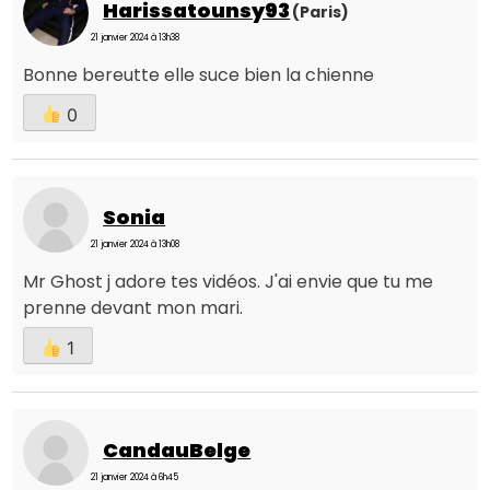
Harissatounsy93
(Paris)
21 janvier 2024 à 13h38
Bonne bereutte elle suce bien la chienne
0
Sonia
21 janvier 2024 à 13h08
Mr Ghost j adore tes vidéos. J'ai envie que tu me
prenne devant mon mari.
1
CandauBelge
21 janvier 2024 à 6h45