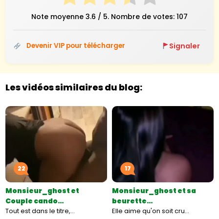
Note moyenne
3.6
/ 5. Nombre de votes:
107
Signaler
Devenir VIP pour télécharger
Les vidéos similaires du blog:
22
17
Monsieur_ghost et
Monsieur_ghost et sa
Couple cando…
beurette…
Tout est dans le titre,…
Elle aime qu'on soit cru…