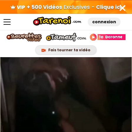
+ 500 Vidéos
Exclusives -
Clique ici
connexion
Fais tourner ta vidéo
Skip
to
content