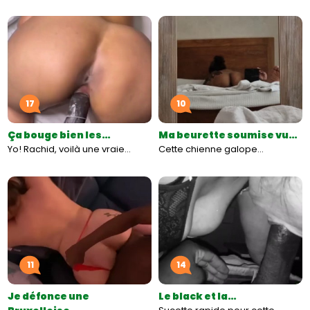
17
10
Ça bouge bien les…
Ma beurette soumise vu…
Yo! Rachid, voilà une vraie…
Cette chienne galope...
11
14
Je défonce une
Le black et la…