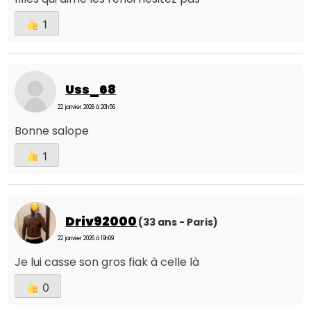
1
Uss_68
22 janvier 2026 à 20h56
Bonne salope
1
Driv92000
(33 ans - Paris)
22 janvier 2026 à 19h09
Je lui casse son gros fiak à celle là
0