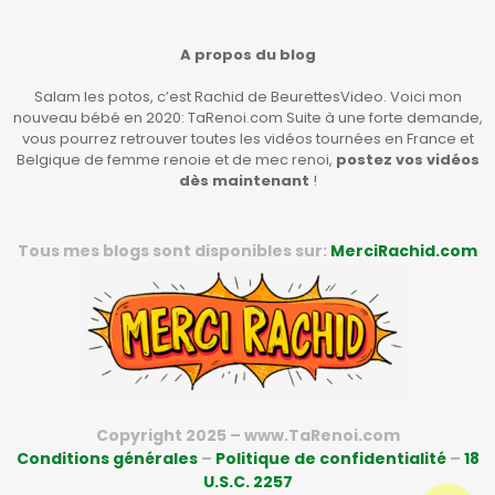
A propos du blog
Salam les potos, c’est Rachid de BeurettesVideo. Voici mon
nouveau bébé en 2020: TaRenoi.com Suite à une forte demande,
vous pourrez retrouver toutes les vidéos tournées en France et
Belgique de femme renoie et de mec renoi,
postez vos vidéos
dès maintenant
!
Tous mes blogs sont disponibles sur:
MerciRachid.com
Copyright 2025 – www.TaRenoi.com
Conditions générales
–
Politique de confidentialité
–
18
U.S.C. 2257