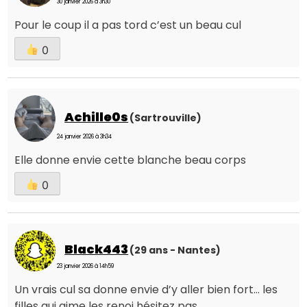
30 janvier 2026 à 3h30
Pour le coup il a pas tord c’est un beau cul
0
Achille0s
(Sartrouville)
24 janvier 2026 à 3h34
Elle donne envie cette blanche beau corps
0
Black443
(29 ans - Nantes)
23 janvier 2026 à 14h59
Un vrais cul sa donne envie d’y aller bien fort… les
filles qui aime les renoi hésitez pas