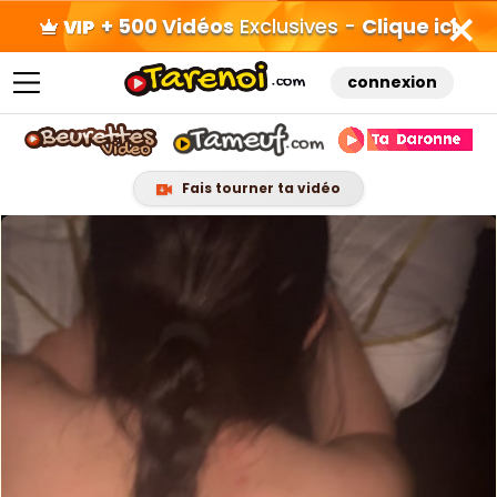
+ 500 Vidéos
Exclusives -
Clique ici
connexion
Fais tourner ta vidéo
Skip
to
content