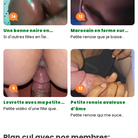
14
12
Une bonne noire en…
Marocain en forme sur…
Si d'autres filles en Île…
Petite renoie que je baise…
9
12
Levrette avec ma petite…
Petite renoie avaleuse
Petite vidéo d'une fille que…
d’âme
Petite renoie qui me suce…
Plan cul avec nos membres: