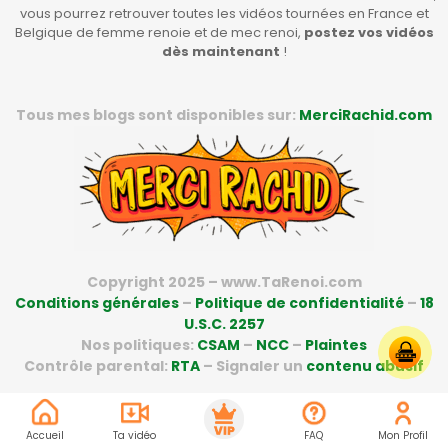
vous pourrez retrouver toutes les vidéos tournées en France et
Belgique de femme renoie et de mec renoi,
postez vos vidéos
dès maintenant
!
Tous mes blogs sont disponibles sur:
MerciRachid.com
Copyright 2025 – www.TaRenoi.com
Conditions générales
–
Politique de confidentialité
–
18
U.S.C. 2257
Nos politiques:
CSAM
–
NCC
–
Plaintes
Contrôle parental:
RTA
– Signaler un
contenu abusif
Accueil
Ta vidéo
FAQ
Mon Profil