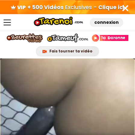
+ 500 Vidéos
Exclusives -
Clique ici
connexion
Fais tourner ta vidéo
Skip
to
content