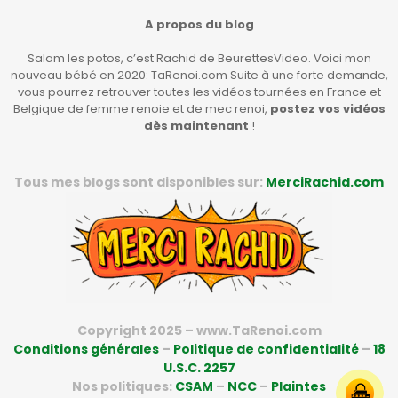
A propos du blog
Salam les potos, c’est Rachid de BeurettesVideo. Voici mon
nouveau bébé en 2020: TaRenoi.com Suite à une forte demande,
vous pourrez retrouver toutes les vidéos tournées en France et
Belgique de femme renoie et de mec renoi,
postez vos vidéos
dès maintenant
!
Tous mes blogs sont disponibles sur:
MerciRachid.com
Copyright 2025 – www.TaRenoi.com
Conditions générales
–
Politique de confidentialité
–
18
U.S.C. 2257
Nos politiques:
CSAM
–
NCC
–
Plaintes