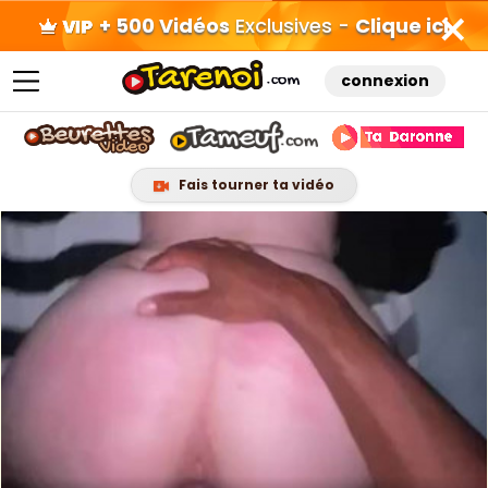
+ 500 Vidéos
Exclusives -
Clique ici
connexion
Fais tourner ta vidéo
Skip
to
content