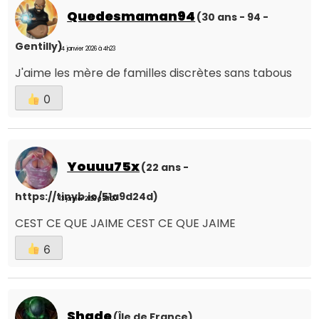
Quedesmaman94
(30 ans - 94 -
Gentilly)
14 janvier 2026 à 4h23
J'aime les mère de familles discrètes sans tabous
0
Youuu75x
(22 ans -
https://tinyb.io/51a9d24d)
13 janvier 2026 à 20h20
CEST CE QUE JAIME CEST CE QUE JAIME
6
Shade
(Île de France)