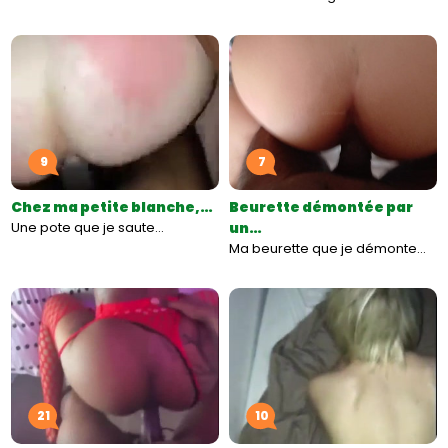
9
7
Chez ma petite blanche,…
Beurette démontée par
Une pote que je saute…
un…
Ma beurette que je démonte…
21
10