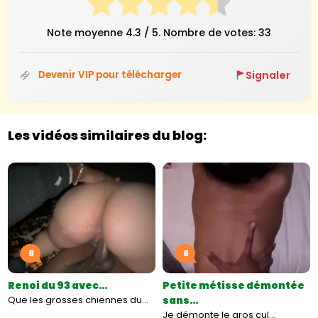
Note moyenne
4.3
/ 5. Nombre de votes:
33
Signaler
Devenir VIP pour télécharger
Les vidéos similaires du blog:
8
8
Renoi du 93 avec…
Petite métisse démontée
Que les grosses chiennes du…
sans…
Je démonte le gros cul…