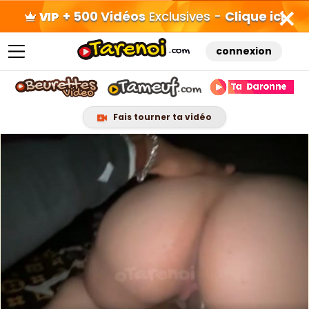
+ 500 Vidéos
Exclusives -
Clique ici
connexion
Fais tourner ta vidéo
Skip
to
content