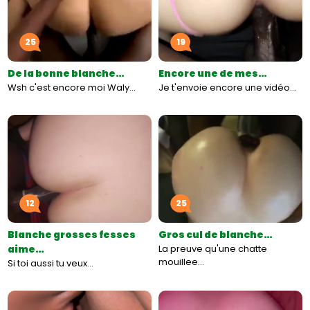
25
19
De la bonne blanche…
Encore une de mes…
Wsh c'est encore moi Waly…
Je t'envoie encore une vidéo…
12
25
Blanche grosses fesses
Gros cul de blanche…
aime…
La preuve qu'une chatte
mouillee…
Si toi aussi tu veux…