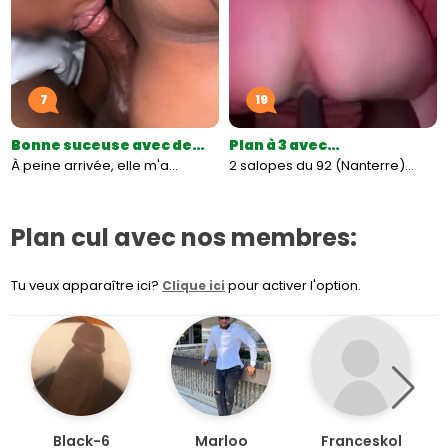
7
19
Bonne suceuse avec de…
Plan à 3 avec…
À peine arrivée, elle m'a…
2 salopes du 92 (Nanterre)…
Plan cul avec nos membres:
Tu veux apparaître ici?
pour activer l'option.
Clique ici
Black-6
Marloo
Franceskol