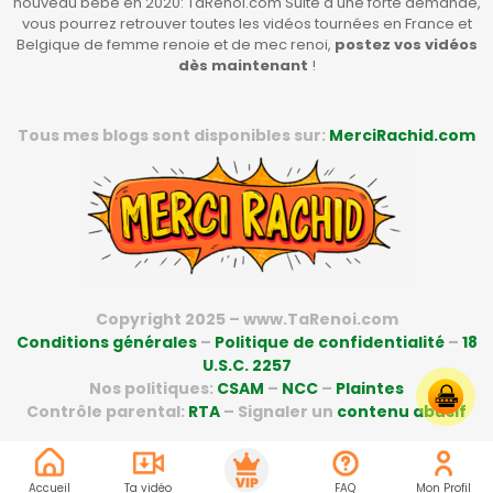
nouveau bébé en 2020: TaRenoi.com Suite à une forte demande,
vous pourrez retrouver toutes les vidéos tournées en France et
Belgique de femme renoie et de mec renoi,
postez vos vidéos
dès maintenant
!
Tous mes blogs sont disponibles sur:
MerciRachid.com
Copyright 2025 – www.TaRenoi.com
Conditions générales
–
Politique de confidentialité
–
18
U.S.C. 2257
Nos politiques:
CSAM
–
NCC
–
Plaintes
Contrôle parental:
RTA
– Signaler un
contenu abusif
Accueil
Ta vidéo
FAQ
Mon Profil