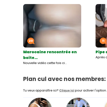
20
11
Marocaine rencontrée en
Pipe 
boite…
Après av
Nouvelle vidéo cette fois ci…
Plan cul avec nos membres:
Tu veux apparaître ici?
pour activer l'option.
Clique ici