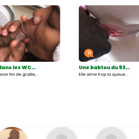
11
dans les WC…
Une babtou du 93…
oir fini de graille,…
Elle aime trop la queue…