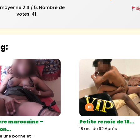
 moyenne
2.4
/ 5. Nombre de
S
votes:
41
og:
13
ère marocaine –
Petite renoie de 18…
ion…
18 ans du 92 Après…
se une bonne et…