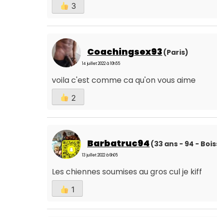
3
Coachingsex93
(Paris)
14 juillet 2022 à 10h55
voila c'est comme ca qu'on vous aime
2
Barbatruc94
(33 ans - 94 - Boi
13 juillet 2022 à 6h05
Les chiennes soumises au gros cul je kiff
1