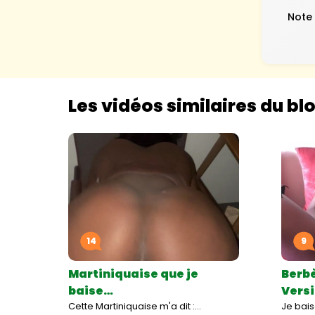
Note
Les vidéos similaires du bl
14
9
Martiniquaise que je
Berb
baise…
Vers
Cette Martiniquaise m'a dit :…
Je bai