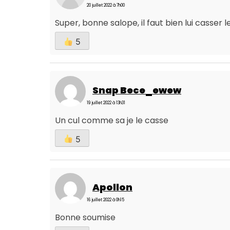
20 juillet 2022 à 7h00
Super, bonne salope, il faut bien lui casser 
5
Snap Bece_ewew
19 juillet 2022 à 13h31
Un cul comme sa je le casse
5
Apollon
16 juillet 2022 à 0h15
Bonne soumise