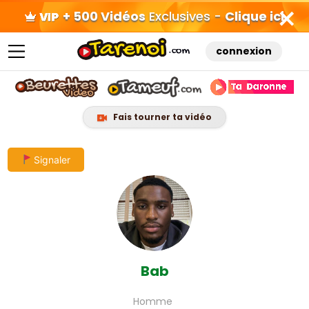
+ 500 Vidéos
Exclusives -
Clique ici
connexion
Fais tourner ta vidéo
Skip
Signaler
to
content
Bab
Homme