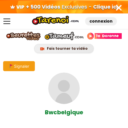
+ 500 Vidéos
Exclusives -
Clique ici
connexion
Fais tourner ta vidéo
Skip
Signaler
to
content
Bwcbelgique