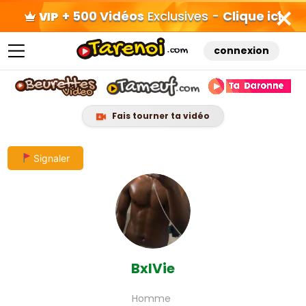
+ 500 Vidéos
Exclusives -
Clique ici
connexion
Fais tourner ta vidéo
Skip
Signaler
to
content
BxlVie
Homme