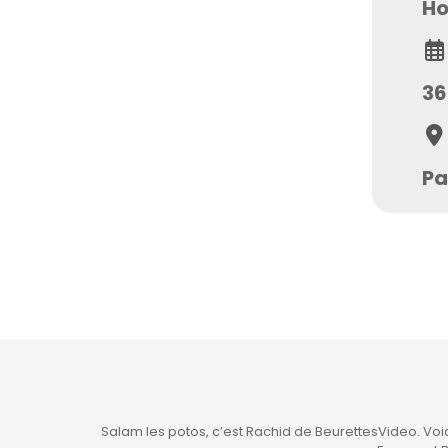
H
36
Pa
Salam les potos, c’est Rachid de BeurettesVideo. Vo