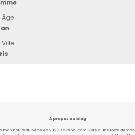
omme
Âge
 an
Ville
ris
A propos du blog
ici mon nouveau bébé en 2020: TaRenoi.com Suite à une forte demand