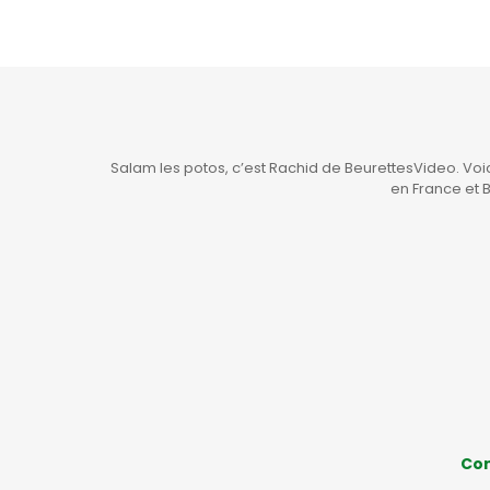
Salam les potos, c’est Rachid de BeurettesVideo. Vo
en France et 
Con