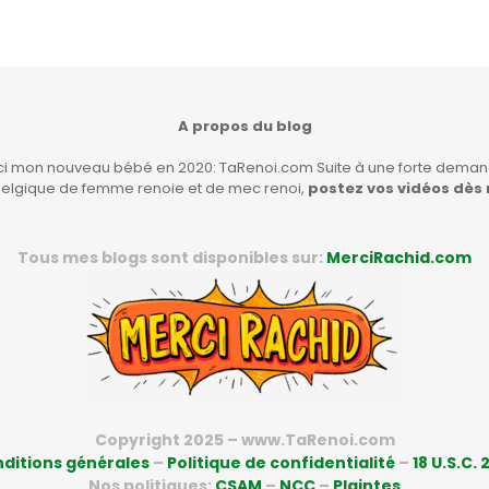
A propos du blog
ici mon nouveau bébé en 2020: TaRenoi.com Suite à une forte demand
Belgique de femme renoie et de mec renoi,
postez vos vidéos dès
Tous mes blogs sont disponibles sur:
MerciRachid.com
Copyright 2025 – www.TaRenoi.com
ditions générales
–
Politique de confidentialité
–
18 U.S.C. 
Nos politiques:
CSAM
–
NCC
–
Plaintes