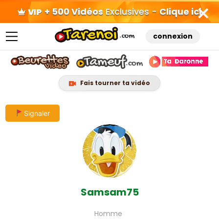
+ 500 Vidéos
Exclusives -
Clique ici
connexion
Fais tourner ta vidéo
Skip
Signaler
to
content
Samsam75
Homme